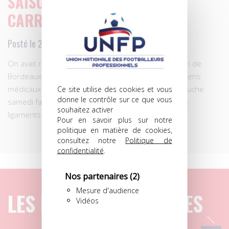
SAISON TERMINÉE POUR
CARRASSO!
Posté le 25.01.2016 à 17h02
On avait raison de s’inquiéter… La saison du gardien de
Bordeaux, Cédric Carrasso, est terminée, des examens
médicaux effectués après sa blessure au genou gauche
Ce site utilise des cookies et vous
donne le contrôle sur ce que vous
samedi face à Nantes ayant révélé une rupture des
souhaitez activer
ligaments croisés.
Pour en savoir plus sur notre
politique en matière de cookies,
consultez notre
Politique de
confidentialité
.
Nos partenaires
(2)
Mesure d'audience
LES DERNIERS ARTICLES
Vidéos