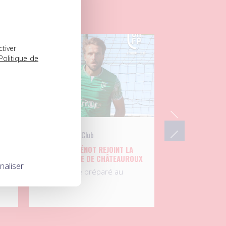
04.08.2026
ctiver
Politique de
UNFP Football Club
P
SÉBASTIEN RÉNOT REJOINT LA
BERRICHONNE DE CHÂTEAUROUX
naliser
Après s’être préparé au
sein…