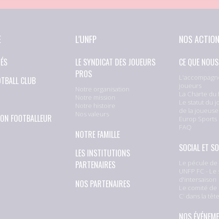
E
L'UNFP
NOS ACTIO
TÉS
LE SYNDICAT DES JOUEURS
CE QUE NOUS
PROS
L'accompagn
OTBALL CLUB
joueurs
Notre organisation
La Charte du 
Notre mission
Le statut du j
Notre histoire
de la joueuse
Nos valeurs
ION FOOTBALLEUR
Europ Sports
FAQ
NOTRE FAMILLE
SOCIAL ET SO
LES INSTITUTIONS
Le pécule de 
PARTENAIRES
UNFP FC - Le 
d'intersaison
NOS PARTENAIRES
Le comité de 
C’ dans la têt
NOS ÉVÉNEM