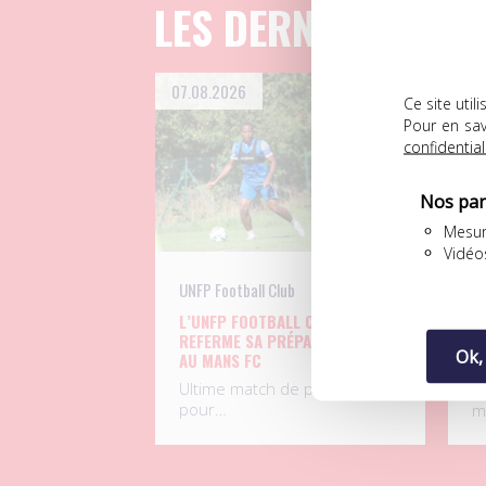
LES DERNIERS ART
07.08.2026
06
Ce site uti
Pour en sav
confidential
Nos par
Mesur
Vidéo
UNFP Football Club
Co
L’UNFP FOOTBALL CLUB
J
REFERME SA PRÉPARATION FACE
B
Ok,
AU MANS FC
L
Ultime match de préparation
in
pour…
m