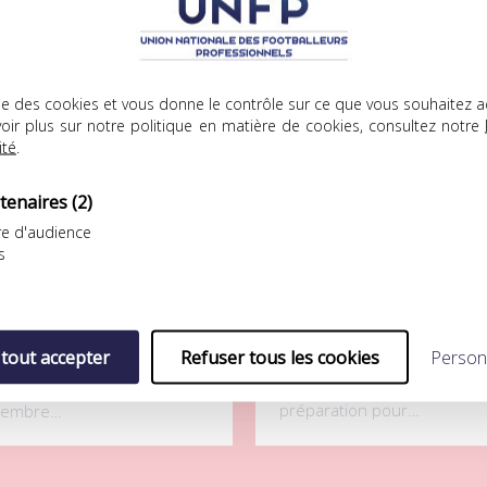
ICLES
.08.2026
04.08.2026
lise des cookies et vous donne le contrôle sur ce que vous souhaitez a
oir plus sur notre politique en matière de cookies, consultez notre
ité
.
tenaires
(2)
e d'audience
s
mité de solidarité
UNFP Football Club
OYEUX ANNIVERSAIRE À
DÉFAITE LOGIQUE POUR L’UNF
AFÉTIMBI GOMIS
FOOTBALL CLUB FACE AU FC
 tout accepter
Refuser tous les cookies
Person
LORIENT
’ancien attaquant
Septième match de
ternational, aujourd’hui
préparation pour…
embre…