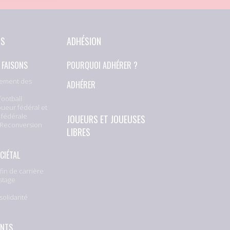
NS
ADHÉSION
 FAISONS
POURQUOI ADHÉRER ?
ement des
ADHÉRER
football
oueur fédéral et
 fédérale
JOUEURS ET JOUEUSES
 Reconversion
LIBRES
CIÉTAL
fin de carrière
stage
solidarité
e
ENTS