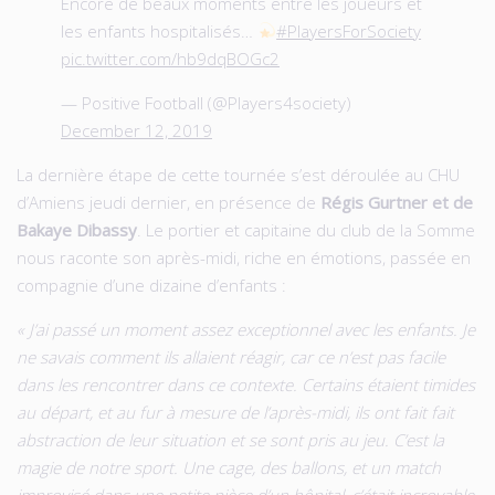
Encore de beaux moments entre les joueurs et
les enfants hospitalisés…
#PlayersForSociety
pic.twitter.com/hb9dqBOGc2
— Positive Football (@Players4society)
December 12, 2019
La dernière étape de cette tournée s’est déroulée au CHU
d’Amiens jeudi dernier, en présence de
Régis Gurtner et de
Bakaye Dibassy
. Le portier et capitaine du club de la Somme
nous raconte son après-midi, riche en émotions, passée en
compagnie d’une dizaine d’enfants :
« J’ai passé un moment assez exceptionnel avec les enfants. Je
ne savais comment ils allaient réagir, car ce n’est pas facile
dans les rencontrer dans ce contexte. Certains étaient timides
au départ, et au fur à mesure de l’après-midi, ils ont fait fait
abstraction de leur situation et se sont pris au jeu. C’est la
magie de notre sport. Une cage, des ballons, et un match
improvisé dans une petite pièce d’un hôpital, c’était incroyable