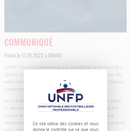
COMMUNIQUÉ
Posté le 17.01.2023 à 09h49
L’UNFP s’associe pleinement à la volonté de la ministre des
Sports, madame Oudéa-Castéra, de voir les coupables des
actes homophobes lors de la rencontre Montpellier-Nantes
condamnés avec la plus grande fermeté.
Les banderoles brandies n’ont leur place ni dans un stade,
ni ailleurs au demeurant. Rien ne saurait justifier que l’on
insulte ainsi des joueurs, en y ajoutant de surcroît une
dimension homophobe, ignominieuse, qui, comme le prévoit
Ce site utilise des cookies et vous
donne le contrôle sur ce que vous
la loi, doit être punie.