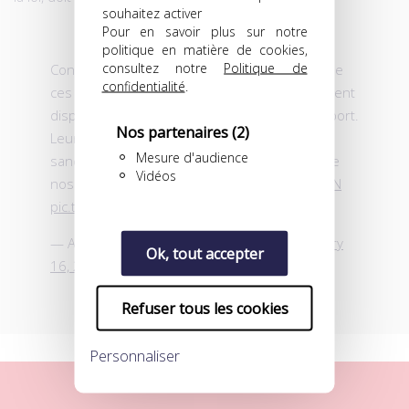
souhaitez activer
Pour en savoir plus sur notre
politique en matière de cookies,
consultez notre
Politique de
Condamnation la plus ferme de ces images, de
confidentialité
.
ces mots, de ces actes homophobes qui doivent
disparaître des enceintes du football et du sport.
Nos partenaires
(2)
Leurs auteurs doivent être identifiés,
Mesure d'audience
sanctionnés et tenus durablement à l’écart de
Vidéos
nos stades.
@RomeIsabelle
@LFPfr
#MHSCFCN
pic.twitter.com/t01baWROLM
— Amélie Oudéa-Castéra (@AOC1978)
January
Ok, tout accepter
16, 2023
Refuser tous les cookies
Personnaliser