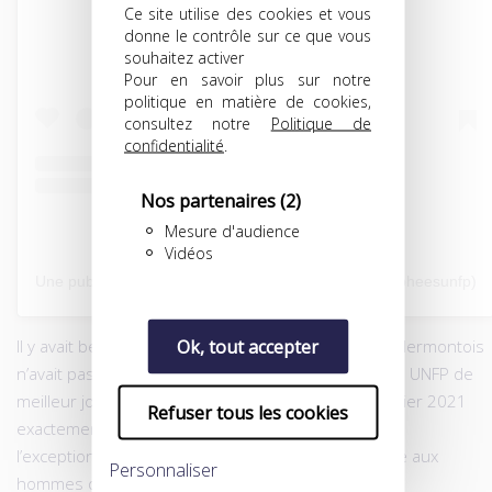
Ce site utilise des cookies et vous
donne le contrôle sur ce que vous
souhaitez activer
Pour en savoir plus sur notre
politique en matière de cookies,
consultez notre
Politique de
confidentialité
.
Nos partenaires
(2)
Mesure d'audience
Vidéos
Une publication partagée par Trophées UNFP (@tropheesunfp)
Ok, tout accepter
Il y avait belle lurette, et même un peu plus, qu’un Clermontois
n’avait pas inscrit son nom au palmarès du Trophée UNFP de
meilleur joueur du mois de Ligue 2 BKT. Depuis février 2021
Refuser tous les cookies
exactement et le succès de Mohamed Bayo, lors de
l’exceptionnelle saison qui ouvrit les portes de l’élite aux
Personnaliser
hommes de Pascal Gastien…