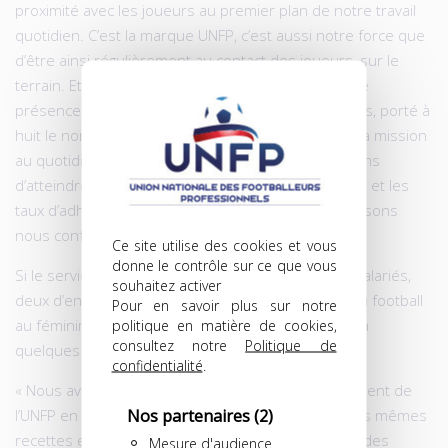
proximité avec les joueurs au premier plan de notre travail
quotidien. C’est la marque UNFP, c’est aussi notre force que
d’être ainsi régulièrement au contact des joueurs, sur le
terrain. Et pour maintenir et même accentuer notre
présence dans les clubs, nous avons, il y a deux ans, porté à
huit le nombre des délégués régionaux dont c’est la mission
au quotidien. Nous nous sommes donné les moyens
d’atteindre les objectifs que nous nous étions fixés et les
taux d’adhésion records de ces deux dernières saisons
nous confortent dans nos choix…»
Ce site utilise des cookies et vous
donne le contrôle sur ce que vous
Si le service des Délégués régionaux compte huit salariés,
souhaitez activer
deux d’entre eux sont particulièrement destinés au football
Pour en savoir plus sur notre
politique en matière de cookies,
au féminin, inscrit comme une priorité à l’UNFP, voilà
consultez notre
Politique de
quelques années déjà.
confidentialité
.
« Nous avons, explique Fabien Safanjon, vice-président de
Nos partenaires
(2)
l’UNFP en charge du football au féminin, appliqué les mêmes
recettes en étant présents le plus possible à côté des
Mesure d'audience