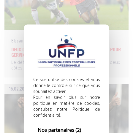
Blessure
DEUX CÔTES FRACTURÉES POUR DEBUCHY, ENTORSE POUR
GERVINHO
Le défenseur lillois Mathieu Debuchy souffre de deux
côtes…
Ce site utilise des cookies et vous
donne le contrôle sur ce que vous
15.02.2010
souhaitez activer
Pour en savoir plus sur notre
politique en matière de cookies,
consultez notre
Politique de
confidentialité
.
Nos partenaires
(2)