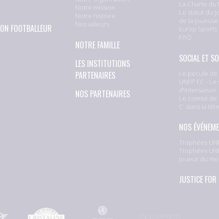
La Charte du 
Notre mission
Le statut du j
Notre histoire
de la joueuse
Nos valeurs
ION FOOTBALLEUR
Europ Sports
FAQ
NOTRE FAMILLE
SOCIAL ET SO
LES INSTITUTIONS
Le pécule de 
PARTENAIRES
UNFP FC - Le 
d'intersaison
NOS PARTENAIRES
Le comité de 
C’ dans la têt
NOS ÉVÉNEM
Trophées UNF
Trophées UNF
joueur du mo
JUSTICE FOR