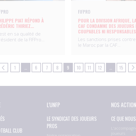
IFPRO
FIFPRO
HILIPPE PIAT RÉPOND À
POUR LA DIVISION AFRIQUE, L
RÉDÉRIC THIRIEZ…
CAF CONDAMNE DES JOUEURS 
COUPABLES NI RESPONSABLE
’est en sa qualité de
Les sanctions prises contre
résident de la FIFPro…
le Maroc par la CAF…
1
…
6
7
8
9
10
11
12
…
15
E
L'UNFP
NOS ACTIO
TÉS
LE SYNDICAT DES JOUEURS
CE QUE NOUS
PROS
L'accompagn
OTBALL CLUB
joueurs
Notre organisation