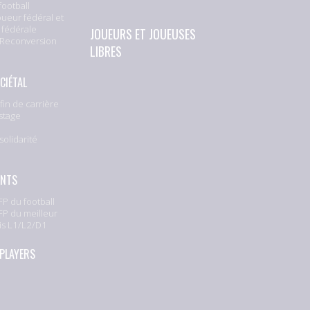
football
oueur fédéral et
 fédérale
JOUEURS ET JOUEUSES
 Reconversion
LIBRES
CIÉTAL
fin de carrière
stage
solidarité
e
ENTS
P du football
P du meilleur
is L1/L2/D1
 PLAYERS