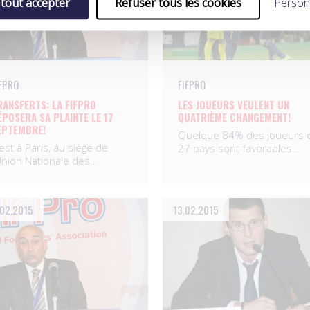
 tout accepter
Refuser tous les cookies
Person
IFPRO
FIFPRO
RANSFERTS: LA FIFPRO
LES JOUEURS VEULENT UN
ÉPOSERA SA PLAINTE LE 17
QUATRIÈME CHANGEMENT!
EPTEMBRE!
Quelque 84% des joueurs 
est à Paris, au siège de
27 pays sont favorables…
’Union Nationale des…
02.2015
13.02.2015