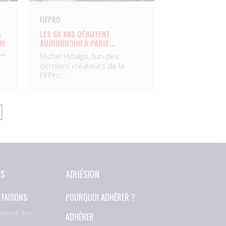
FIFPRO
A
LES 50 ANS DÉBUTENT
NI
AUJOURD’HUI À PARIS…
S…
Michel Hidalgo, l’un des
derniers créateurs de la
FIFPro…
NS
ADHÉSION
 FAISONS
POURQUOI ADHÉRER ?
ement des
ADHÉRER