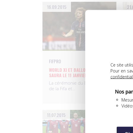
16.09.2015
21.
FIFPRO
F
Ce site uti
WORLD XI ET BALLON D’OR: ON
L
Pour en sav
SAURA LE 11 JANVIER…
J
confidential
La cérémonie du Ballon d’Or
La
de la Fifa et…
fa
Nos par
Mesur
Vidéo
11.07.2015
10.