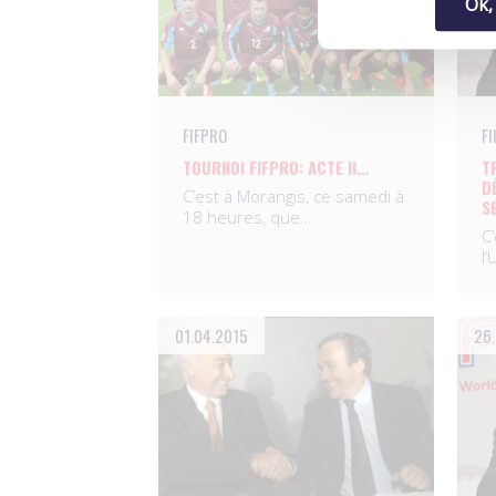
Ok,
FIFPRO
F
TOURNOI FIFPRO: ACTE II…
T
D
C’est à Morangis, ce samedi à
S
18 heures, que…
C’
l
01.04.2015
26.