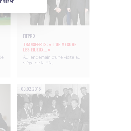
naliser
FIFPRO
TRANSFERTS: « L’UE MESURE
LES ENJEUX… »
de
Au lendemain d’une visite au
siège de la Fifa,…
09.02.2015