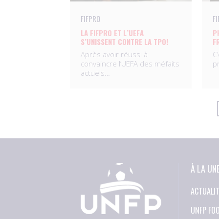
FIFPRO
F
LA FIFPRO ET L’UEFA
P
S’UNISSENT CONTRE LA TPO!
F
Après avoir réussi à
C
convaincre l’UEFA des méfaits
p
actuels…
À LA UN
ACTUALI
UNFP FO