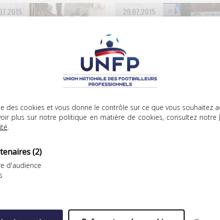
07.2015
20.07.2015
IFPRO
FIFPRO
lise des cookies et vous donne le contrôle sur ce que vous souhaitez a
AOS: POUR LA LIBÉRATION DES
JIRI JAROSIK, LE BON EXEMPL
oir plus sur notre politique en matière de cookies, consultez notre
EUNES AFRICAINS!
ité
.
Elu meilleur joueur du
 FIFPro a alerté la Fifa sur le
Tournoi de la FIFPro, la…
it…
tenaires
(2)
e d'audience
s
07.2015
28.04.2015