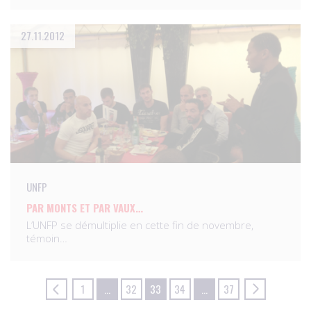
27.11.2012
UNFP
PAR MONTS ET PAR VAUX…
L’UNFP se démultiplie en cette fin de novembre,
témoin…
1
…
32
33
34
…
37