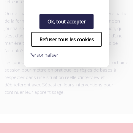
cette intervention entend répondre.
On ne change pas les bonnes habitudes. La première partie
de la formation a été animée par Sébastien Piétri, ancien
Ok, tout accepter
journaliste et désormais consultant en communication, qui
s’est d’abord adressé à la dizaine de joueurs du TFC d’une
Refuser tous les cookies
manière théorique, en s’appuyant sur des exemples de
l’actualité pour illustrer ses propos.
Personnaliser
Les joueurs passeront devant la caméra lors de la prochaine
session pour mettre en pratique les règles de bases à
respecter dans une situation réelle d’interview et
débrieferont avec Sébastien leurs interventions pour
continuer leur apprentissage.