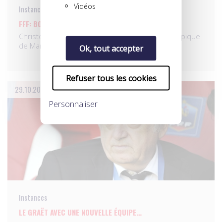
Vidéos
Instances
FFF: BOUCHET SE RETIRE!
Christophe Bouchet (ancien président de l’Olympique
de Marseille) a…
Ok, tout accepter
Refuser tous les cookies
29.10.2012
Personnaliser
Instances
LE GRAËT AVEC UNE NOUVELLE ÉQUIPE…