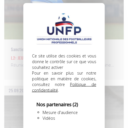
Sanctions
Ce site utilise des cookies et vous
L2: JEUDI 1ER OCTOBRE 2015
donne le contrôle sur ce que vous
Réunie ce jeudi à Paris, la Commission de discipline…
souhaitez activer
Pour en savoir plus sur notre
politique en matière de cookies,
consultez notre
Politique de
25.09.2015
confidentialité
.
Nos partenaires
(2)
Mesure d'audience
Vidéos