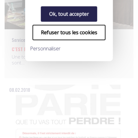
Ok, tout accepter
Refuser tous les cookies
Services aux pros
Personnaliser
C’EST PARTI!
Une tournée chasse l’autre, à l’UNFP, puisque ce
sont…
08.02.2018