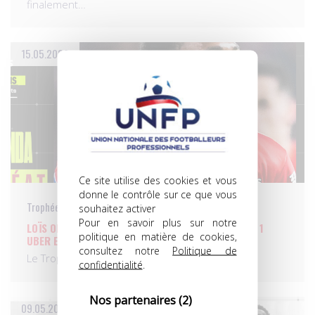
finalement…
15.05.2023
Ce site utilise des cookies et vous
donne le contrôle sur ce que vous
Trophées UNFP du meilleur joueur du mois
souhaitez activer
Pour en savoir plus sur notre
LOÏS OPENDA, JOUEUR DU MOIS D’AVRIL DE LA LIGUE 1
politique en matière de cookies,
UBER EATS!
consultez notre
Politique de
Le Trophée UNFP du Joueur du Mois d’avril de…
confidentialité
.
Nos partenaires
(2)
09.05.2023