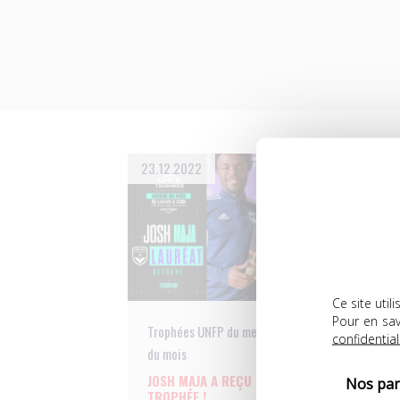
23.12.2022
22.
Ce site uti
Pour en sav
Trophées UNFP du meilleur joueur
Tr
confidential
du mois
du
JOSH MAJA A REÇU SON
L
Nos par
TROPHÉE !
L