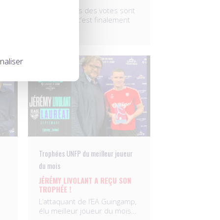
Les résultats des votes sont
tombés, et c’est finalement
l’attaquant…
naliser
22.10.2022
Trophées UNFP du meilleur joueur
du mois
JÉRÉMY LIVOLANT A REÇU SON
TROPHÉE !
L’attaquant de l’EA Guingamp,
élu meilleur joueur du mois…