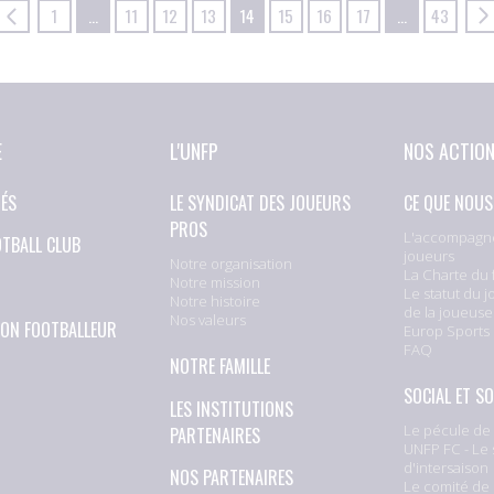
1
…
11
12
13
14
15
16
17
…
43
E
L'UNFP
NOS ACTIO
TÉS
LE SYNDICAT DES JOUEURS
CE QUE NOUS
PROS
L'accompagn
OTBALL CLUB
joueurs
Notre organisation
La Charte du 
Notre mission
Le statut du j
Notre histoire
de la joueuse
Nos valeurs
ION FOOTBALLEUR
Europ Sports
FAQ
NOTRE FAMILLE
SOCIAL ET SO
LES INSTITUTIONS
Le pécule de 
PARTENAIRES
UNFP FC - Le 
d'intersaison
NOS PARTENAIRES
Le comité de 