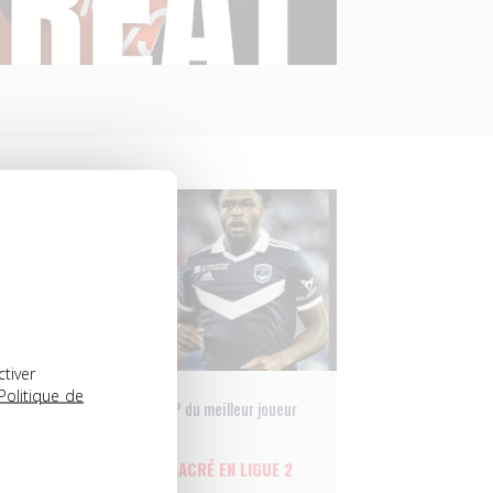
17.11.2022
ctiver
Politique de
Trophées UNFP du meilleur joueur
du mois
JOSH MAJA, SACRÉ EN LIGUE 2
1
BKT