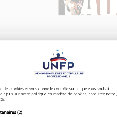
12.2022
17.11.2022
lise des cookies et vous donne le contrôle sur ce que vous souhaitez a
oir plus sur notre politique en matière de cookies, consultez notre
ophées UNFP du meilleur joueur
Trophées UNFP du meilleur joueur
ité
.
 mois
du mois
’INTERVIEW DÉCALÉE DE JÉRÉMY
MARTIN TERRIER, JOUEUR DU
tenaires
(2)
IVOLANT (GUINGAMP)
MOIS D’OCTOBRE DE LA LIGUE 