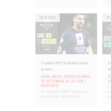
t
20.10.2022
20.
Trophées UNFP du meilleur joueur
Tr
du mois
du
LIONEL MESSI, JOUEUR DU MOIS
J
DE SEPTEMBRE DE LA LIGUE 1
L
UBER EATS!
L
Le Trophée UNFP du Joueur
t
du Mois de septembre…
m