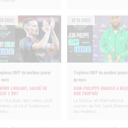
roisième…
10.2022
12.10.2022
ophées UNFP du meilleur joueur
Trophées UNFP du meilleur joueur
 mois
du mois
ÉRÉMY LIVOLANT, SACRÉ EN
JEAN-PHILIPPE KRASSO A REÇ
IGUE 2 BKT
SON TROPHÉE
es résultats des votes sont
Le buteur et international
ombés, et c’est finalement
ivoirien de l’AS Saint-Étienne
ilieu…
élu meilleur…