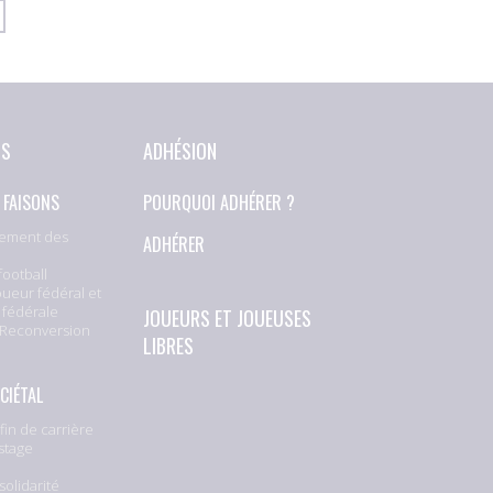
NS
ADHÉSION
 FAISONS
POURQUOI ADHÉRER ?
ement des
ADHÉRER
football
oueur fédéral et
 fédérale
JOUEURS ET JOUEUSES
 Reconversion
LIBRES
CIÉTAL
fin de carrière
stage
solidarité