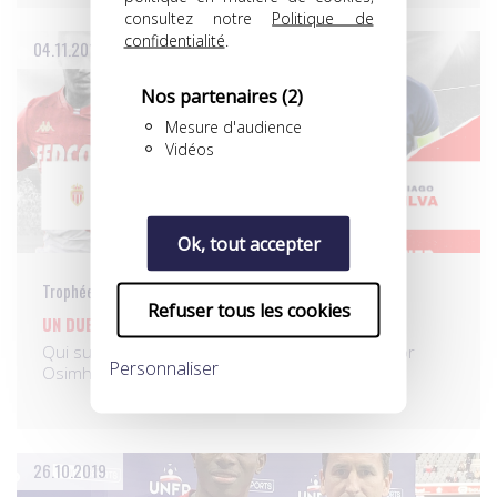
consultez notre
Politique de
confidentialité
.
04.11.2019
Nos partenaires
(2)
Mesure d'audience
Vidéos
Ok, tout accepter
Trophées UNFP du meilleur joueur du mois
Refuser tous les cookies
UN DUEL BEN YEDDER, DI MARIA, THIAGO SILVA !
Qui succèdera au buteur nigérian du LOSC Victor
Personnaliser
Osimhen, lauréat…
26.10.2019