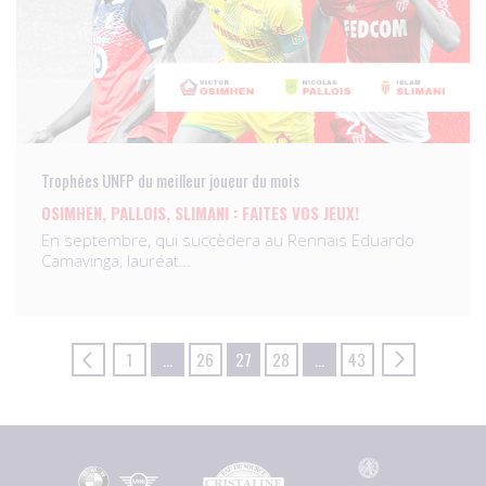
Trophées UNFP du meilleur joueur du mois
OSIMHEN, PALLOIS, SLIMANI : FAITES VOS JEUX!
En septembre, qui succèdera au Rennais Eduardo
Camavinga, lauréat…
1
…
26
27
28
…
43