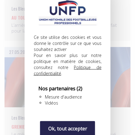
Les Bleus
AU TOUR DE TRÉMOULINAS!
L’arrière gauche Gaël Clichy, blessé, a déclaréforfait
pour la…
Ce site utilise des cookies et vous
donne le contrôle sur ce que vous
souhaitez activer
27.05.2013
Pour en savoir plus sur notre
politique en matière de cookies,
consultez notre
Politique de
confidentialité
.
Nos partenaires
(2)
Mesure d'audience
Vidéos
Les Bleus
GRENIER À LA RESCOUSSE!
Ok, tout accepter
Le milieu de Lyon Clément Grenier a été convoqué…