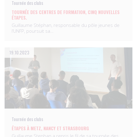
Tournée des clubs
TOURNÉE DES CENTRES DE FORMATION, CINQ NOUVELLES
ÉTAPES.
Guillaume Stéphan, responsable du pôle jeunes de
l’UNFP, poursuit sa…
19.10.2023
Tournée des clubs
ÉTAPES À METZ, NANCY ET STRASBOURG
Guillaume Stephan a repris le fil de sa tournée des…