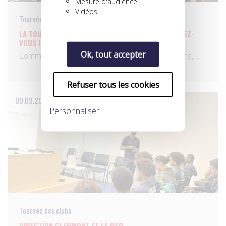
Mesure d'audience
Vidéos
Tournée des clubs
LA TOURNÉE DES CENTRES DE FORMATION : UN RENDEZ-
VOUS INCONTOURNABLE DE L’UNFP
Ok, tout accepter
Comme chaque saison depuis plus de quinze ans,…
Refuser tous les cookies
09.09.2024
Personnaliser
Tournée des clubs
DIRECTION CLERMONT ET LE PSG