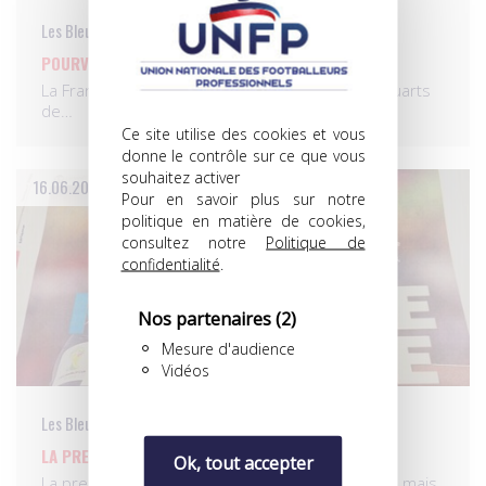
Les Bleus
POURVU QUE ÇA DURE…
La France s’est qualifiée difficilement pour les quarts
de…
Ce site utilise des cookies et vous
donne le contrôle sur ce que vous
souhaitez activer
16.06.2014
Pour en savoir plus sur notre
politique en matière de cookies,
consultez notre
Politique de
confidentialité
.
Nos partenaires
(2)
Mesure d'audience
Vidéos
Les Bleus
LA PRESSE ENTHOUSIASTE…
Ok, tout accepter
La presse française a salué avec enthousiasme, mais