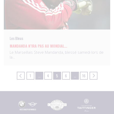
Les Bleus
MANDANDA N’IRA PAS AU MONDIAL…
Le Marseillais Steve Mandanda, blessé samedi lors de
la…
1
…
4
5
6
…
16