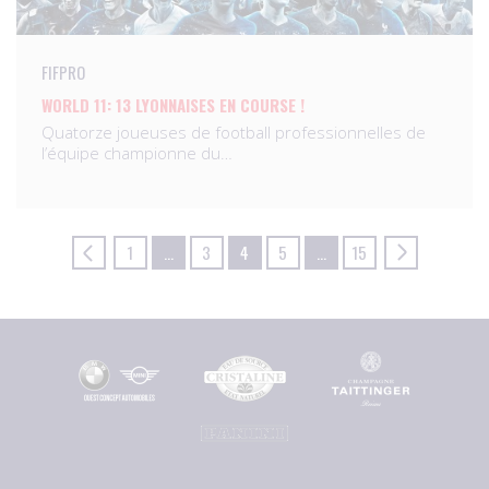
FIFPRO
WORLD 11: 13 LYONNAISES EN COURSE !
Quatorze joueuses de football professionnelles de
l’équipe championne du…
1
…
3
4
5
…
15