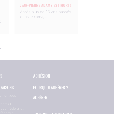
JEAN-PIERRE ADAMS EST MORT!
Après plus de 39 ans passés
dans le coma,…
t-
NS
ADHÉSION
 FAISONS
POURQUOI ADHÉRER ?
ement des
ADHÉRER
football
oueur fédéral et
 fédérale