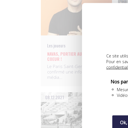
Les joueurs
Le
NAVAS, PORTIER AU GRAND
D
Ce site uti
COEUR !
C
Pour en sav
Le Paris Saint-Germain a
t
confidential
confirmé une information du
c
média…
Nos par
Mesur
Vidéo
08.12.2021
01.
Ok,