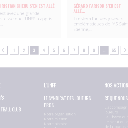
HRISTIAN CHENU S’EN EST ALLÉ
GÉRARD FARISON S’EN EST
ALLÉ…
’est avec une grande
Il restera l’un des joueurs
ristesse que l’UNFP a appris
emblématiques de l’AS Sain
e…
Etienne,…
1
2
3
4
5
6
7
8
9
…
65
E
L'UNFP
NOS ACTIO
TÉS
LE SYNDICAT DES JOUEURS
CE QUE NOUS
PROS
L'accompagn
OTBALL CLUB
joueurs
Notre organisation
La Charte du 
Notre mission
Le statut du j
Notre histoire
de la joueuse