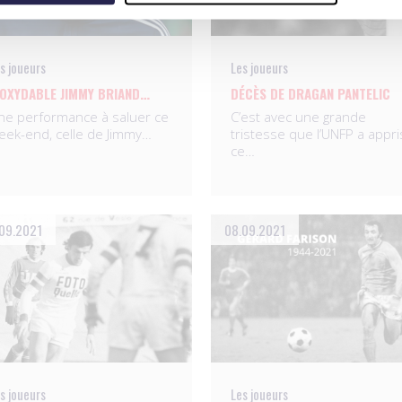
s joueurs
Les joueurs
NOXYDABLE JIMMY BRIAND…
DÉCÈS DE DRAGAN PANTELIC
ne performance à saluer ce
C’est avec une grande
eek-end, celle de Jimmy…
tristesse que l’UNFP a appri
ce…
09.2021
08.09.2021
s joueurs
Les joueurs