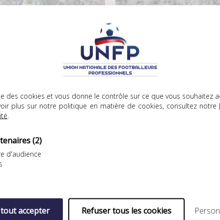
s joueurs
Les joueurs
ÉCÈS DE JEAN-LUC RIBAR
MARYAN WISNIEWSKI S’EN EST
lise des cookies et vous donne le contrôle sur ce que vous souhaitez a
ALLÉ
’est avec une grande
oir plus sur notre politique en matière de cookies, consultez notre
C’est avec une très grande
ristesse que l’UNFP a appris
ité
.
tristesse que l’UNFP a
e…
appris…
tenaires
(2)
e d'audience
s
11.2021
21.10.2021
 tout accepter
Refuser tous les cookies
Person