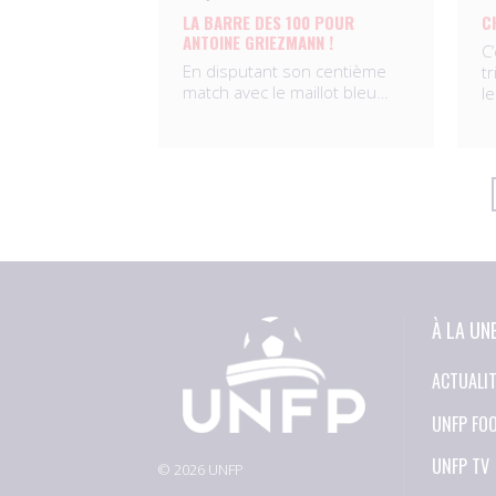
LA BARRE DES 100 POUR
C
ANTOINE GRIEZMANN !
C
En disputant son centième
t
match avec le maillot bleu…
l
À LA UN
ACTUALI
UNFP FO
UNFP TV
© 2026 UNFP