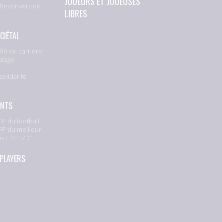
JOUEURS ET JOUEUSES
 Reconversion
LIBRES
CIÉTAL
fin de carrière
stage
solidarité
e
ENTS
P du football
P du meilleur
is L1/L2/D1
 PLAYERS