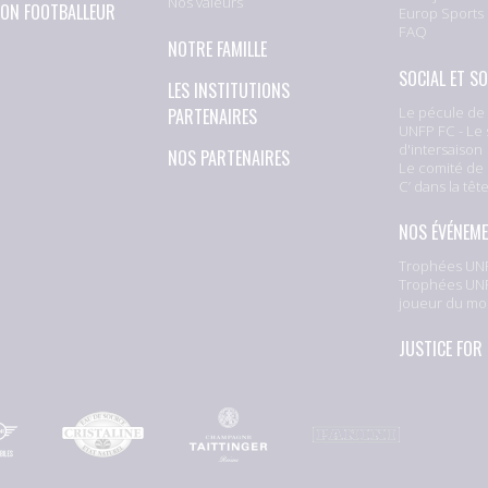
Nos valeurs
ION FOOTBALLEUR
Europ Sports
FAQ
NOTRE FAMILLE
SOCIAL ET SO
LES INSTITUTIONS
Le pécule de 
PARTENAIRES
UNFP FC - Le 
d'intersaison
NOS PARTENAIRES
Le comité de 
C’ dans la têt
NOS ÉVÉNEM
Trophées UNF
Trophées UNF
joueur du mo
JUSTICE FOR