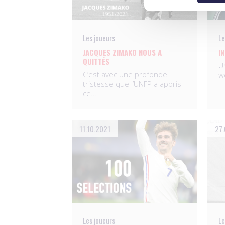
Les joueurs
Le
JACQUES ZIMAKO NOUS A
I
QUITTÉS
U
C’est avec une profonde
w
tristesse que l’UNFP a appris
ce…
11.10.2021
27.
Les joueurs
Le