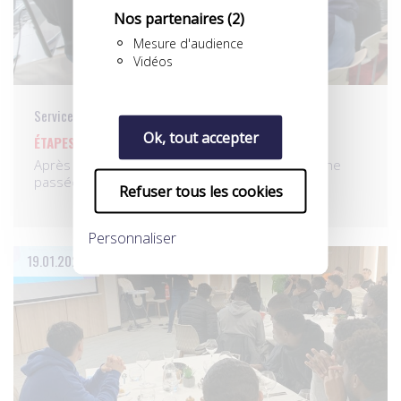
Nos partenaires
(2)
Mesure d'audience
Vidéos
Services aux pros
Ok, tout accepter
ÉTAPES AU MANS, À BORDEAUX ET À BREST
Après Angers, Châteauroux et Orléans la semaine
passée, nos…
Refuser tous les cookies
Personnaliser
19.01.2024