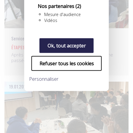
Nos partenaires
(2)
Mesure d'audience
Vidéos
Services aux pros
Ok, tout accepter
ÉTAPES AU MANS, À BORDEAUX ET À BREST
Après Angers, Châteauroux et Orléans la semaine
passée, nos…
Refuser tous les cookies
Personnaliser
19.01.2024